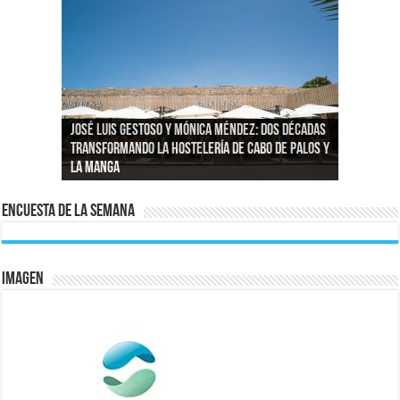
José Luis Gestoso y Mónica Méndez: dos décadas
transformando la hostelería de Cabo de Palos y
Reportajes fotográficos en Murcia: capturando
El agua de la zona de La Manga – San Javier
Las nuevas analíticas mantienen restricciones
La Manga
momentos reales en La Manga del Mar Menor
La exposición MAR Y PLAYA en Agua Salá
vuelve a ser 100 % potable
al consumo de agua en La Manga–San Javier
Encuesta de la semana
IMAGEN