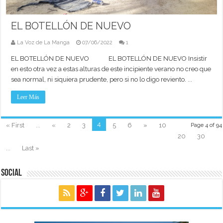
EL BOTELLÓN DE NUEVO
La Voz de La Manga
07/06/2022
1
EL BOTELLÓN DE NUEVO EL BOTELLÓN DE NUEVO Insistir
en esto otra vez a estas alturas de este incipiente verano no creo que
sea normal, ni siquiera prudente, pero si no lo digo reviento. ...
Leer Más
4
« First
...
«
2
3
5
6
»
10
Page 4 of 94
20
30
...
Last »
Social