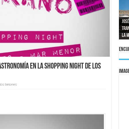
José
tran
Repo
El a
Las 
La 
mom
La e
vuel
al 
Encue
ASTRONOMÍA EN LA SHOPPING NIGHT DE LOS
IMAG
los belones