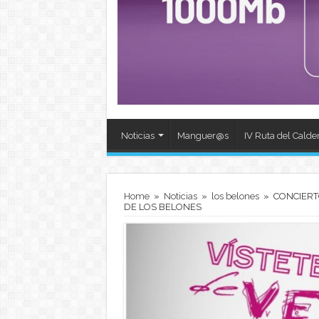
Noticias
Manguer@s
IV Ruta del Calde
Home
»
Noticias
»
los belones
»
CONCIERT
DE LOS BELONES