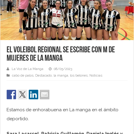
El Voleibol Regional se escribe con M de
Mujeres de la Manga
La Voz de La Manga
08/05/2023
cabo de palos
,
Destacado
,
la manga
,
los belones
,
Noticias
Estamos de enhorabuena en La manga en el ámbito
deportido.
Sara Lacarcel, Patricia Guillamón, Daniela Inglés y