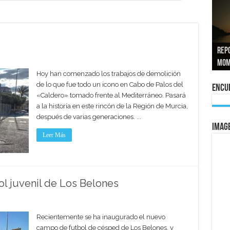
José
tran
Repo
El a
Las 
La 
mom
La e
vuel
al 
Hoy han comenzado los trabajos de demolición
de lo que fue todo un icono en Cabo de Palos del
Encue
«Caldero» tomado frente al Mediterráneo. Pasará
a la historía en este rincón de la Región de Murcia,
después de varias generaciones. ...
IMAG
Leer Más
l juvenil de Los Belones
Recientemente se ha inaugurado el nuevo
campo de futbol de césped de Los Belones, y