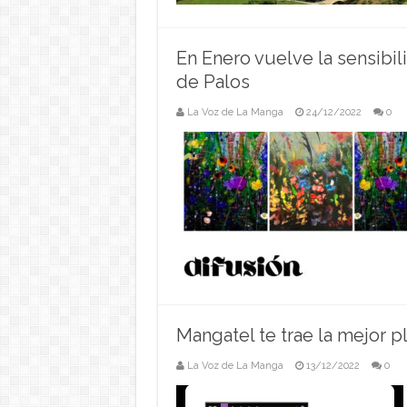
En Enero vuelve la sensibi
de Palos
La Voz de La Manga
24/12/2022
0
Mangatel te trae la mejor 
La Voz de La Manga
13/12/2022
0