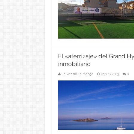
El «aterrizaje» del Grand H
inmobiliario
La Voz de La Manga
26/01/2023
0