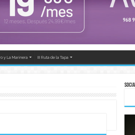
ro y La Marinera
III Ruta de la Tapa
Socia