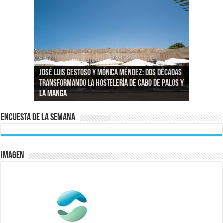
José Luis Gestoso y Mónica Méndez: dos décadas
transformando la hostelería de Cabo de Palos y
Reportajes fotográficos en Murcia: capturando
El agua de la zona de La Manga – San Javier
Las nuevas analíticas mantienen restricciones
La Manga
momentos reales en La Manga del Mar Menor
La exposición MAR Y PLAYA en Agua Salá
vuelve a ser 100 % potable
al consumo de agua en La Manga–San Javier
Encuesta de la semana
IMAGEN