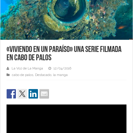
«Viviendo en un paraíso» Una serie filmada
en Cabo de Palos
La Voz de La Manga
12/04/2016
cabo de palos
,
Destacado
,
la manga