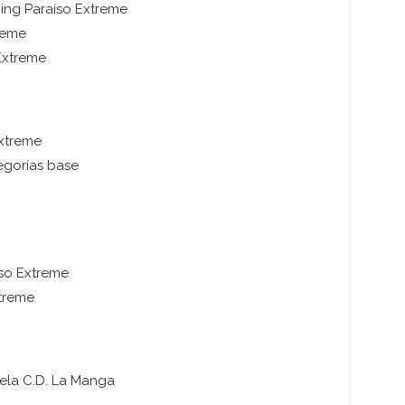
ining Paraíso Extreme
reme
Extreme
Extreme
egorías base
íso Extreme
xtreme
uela C.D. La Manga