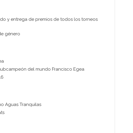
nado y entrega de premios de todos los torneos
 de género
ea
el subcampeón del mundo Francisco Egea
16
o Aguas Tranquilas
ts