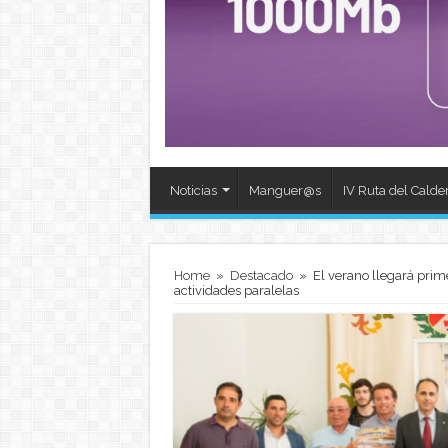
Noticias
Manguer@s
IV Ruta del Calde
Home
»
Destacado
»
El verano llegará prime
actividades paralelas