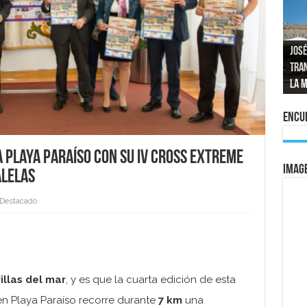
José
tran
Repo
El a
Las 
La 
mom
La e
vuel
al 
Encue
 Playa Paraíso con su IV Cross Extreme
IMAG
alelas
Destacado
illas del mar
, y es que la cuarta edición de esta
n Playa Paraíso recorre durante
7 km
una