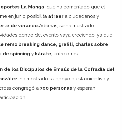
Deportes La Manga
, que ha comentado que el
me en junio posibilita
atraer
a ciudadanos y
erte de veraneo.
Además, se ha mostrado
vidades dentro del evento vaya creciendo, ya que
de remo
,
breaking dance, grafiti, charlas sobre
s de spinning
y
kárate
, entre otras.
 de los Discípulos de Emaús de la Cofradía del
onzález
, ha mostrado su apoyo a esta iniciativa y
 cross congregó a
700 personas
y esperan
rticipación.