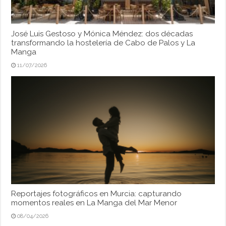
José Luis Gestoso y Mónica Méndez: dos décadas
transformando la hostelería de Cabo de Palos y La
Manga
11/07/2026
Reportajes fotográficos en Murcia: capturando
momentos reales en La Manga del Mar Menor
08/04/2026