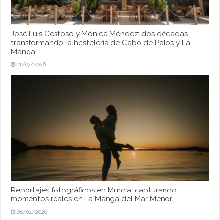
José Luis Gestoso y Mónica Méndez: dos décadas
transformando la hostelería de Cabo de Palos y La
Manga
11/07/2026
Reportajes fotográficos en Murcia: capturando
momentos reales en La Manga del Mar Menor
08/04/2026