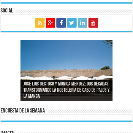
Social
José Luis Gestoso y Mónica Méndez: dos décadas
transformando la hostelería de Cabo de Palos y
Reportajes fotográficos en Murcia: capturando
El agua de la zona de La Manga – San Javier
Las nuevas analíticas mantienen restricciones
La Manga
momentos reales en La Manga del Mar Menor
La exposición MAR Y PLAYA en Agua Salá
vuelve a ser 100 % potable
al consumo de agua en La Manga–San Javier
Encuesta de la semana