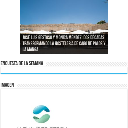
José Luis Gestoso y Mónica Méndez: dos décadas
transformando la hostelería de Cabo de Palos y
Reportajes fotográficos en Murcia: capturando
El agua de la zona de La Manga – San Javier
Las nuevas analíticas mantienen restricciones
La Manga
momentos reales en La Manga del Mar Menor
La exposición MAR Y PLAYA en Agua Salá
vuelve a ser 100 % potable
al consumo de agua en La Manga–San Javier
Encuesta de la semana
IMAGEN