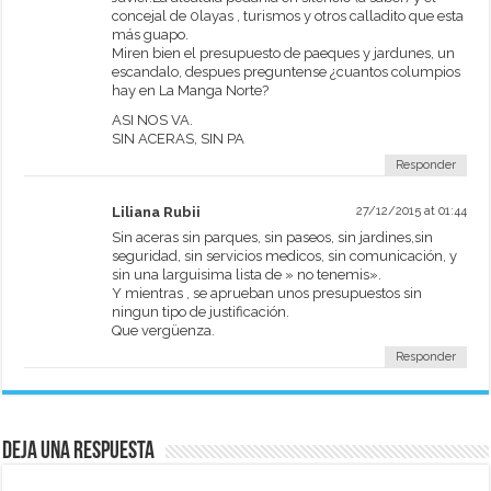
concejal de 0layas , turismos y otros calladito que esta
más guapo.
Miren bien el presupuesto de paeques y jardunes, un
escandalo, despues preguntense ¿cuantos columpios
hay en La Manga Norte?
ASI NOS VA.
SIN ACERAS, SIN PA
Responder
Liliana Rubii
27/12/2015 at 01:44
Sin aceras sin parques, sin paseos, sin jardines,sin
seguridad, sin servicios medicos, sin comunicación, y
sin una larguisima lista de » no tenemis».
Y mientras , se aprueban unos presupuestos sin
ningun tipo de justificación.
Que vergüenza.
Responder
Deja una respuesta