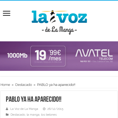
Home
»
Destacado
»
PABLO ya ha aparecido!!
PABLO ya ha aparecido!!
La Voz de La Manga
26/12/2015
Destacado
,
la manga
,
los belones