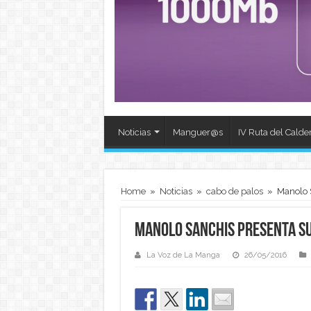
Noticias
Manguer@s
IV Ruta del Calde
Home
»
Noticias
»
cabo de palos
»
Manolo 
Manolo Sanchis presenta su
La Voz de La Manga
26/05/2016