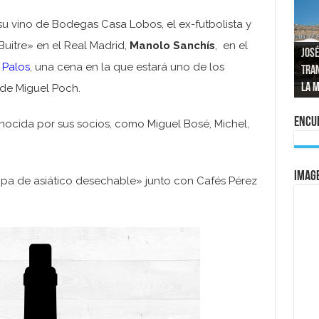
su vino de Bodegas Casa Lobos, el ex-futbolista y
Buitre» en el Real Madrid,
Manolo Sanchís
, en el
José
 Palos
, una cena en la que estará uno de los
tran
Repo
El a
Las 
La 
mom
La e
vuel
al 
 de Miguel Poch.
Encue
ocida por sus socios, como Miguel Bosé, Michel,
IMAG
opa de asiático desechable» junto con Cafés Pérez