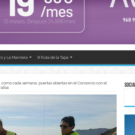
ro y La Marinera
III Ruta de la Tapa
 como cada semana, puertas abiertas en el Consorcio con el
Socia
ralba