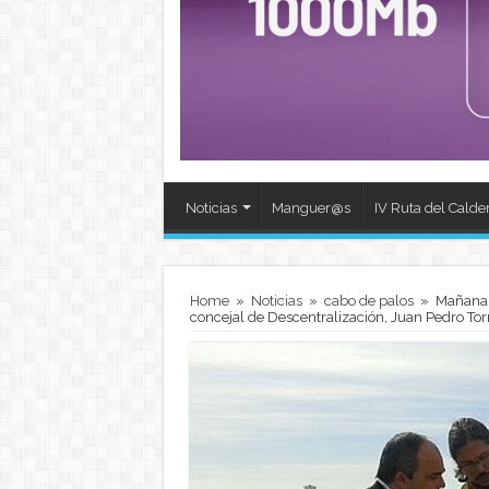
Noticias
Manguer@s
IV Ruta del Calde
Home
»
Noticias
»
cabo de palos
»
Mañana,
concejal de Descentralización, Juan Pedro Tor