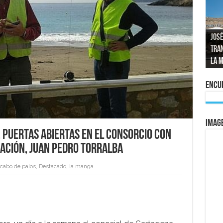
José
tran
Repo
El a
Las 
La 
mom
La e
vuel
al 
Encue
IMAG
puertas abiertas en el Consorcio con
zación, Juan Pedro Torralba
cabo de palos
,
Destacado
,
la manga