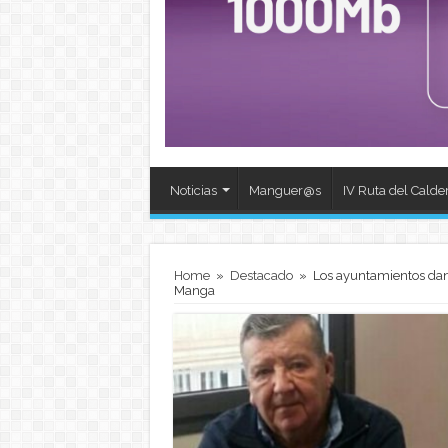
Noticias
Manguer@s
IV Ruta del Calde
Home
»
Destacado
»
Los ayuntamientos dan 
Manga