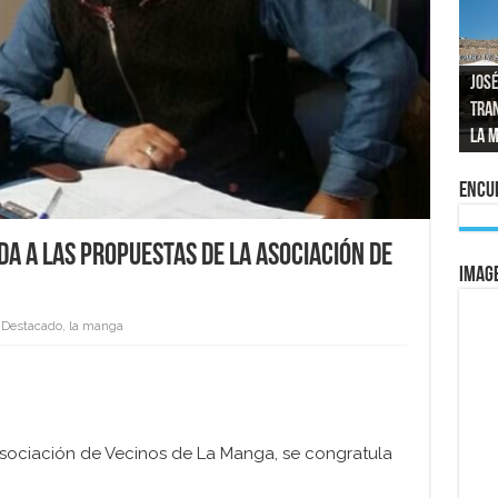
José
tran
Repo
El a
Las 
La 
mom
La e
vuel
al 
Encue
a a las propuestas de la Asociación de
IMAG
Destacado
,
la manga
 Asociación de Vecinos de La Manga, se congratula