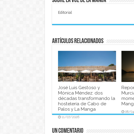
Sobre La Voz de La Manga
Editorial
Artículos relacionados
José Luis Gestoso y
Repor
Mónica Méndez: dos
Murci
décadas transformando la
momen
hostelería de Cabo de
Manga
Palos y La Manga
08/0
11/07/2026
Un comentario