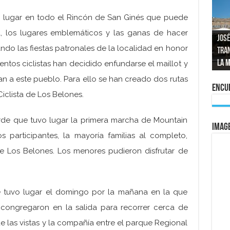
 lugar en todo el Rincón de San Ginés que puede
, los lugares emblemáticos y las ganas de hacer
José
do las fiestas patronales de la localidad en honor
tran
Repo
El a
Las 
La 
mom
La e
vuel
al 
entos ciclistas han decidido enfundarse el maillot y
ean a este pueblo. Para ello se han creado dos rutas
Encue
iclista de Los Belones.
arde que tuvo lugar la primera marcha de Mountain
IMAG
s participantes, la mayoría familias al completo,
 de Los Belones. Los menores pudieron disfrutar de
 tuvo lugar el domingo por la mañana en la que
e congregaron en la salida para recorrer cerca de
de las vistas y la compañía entre el parque Regional