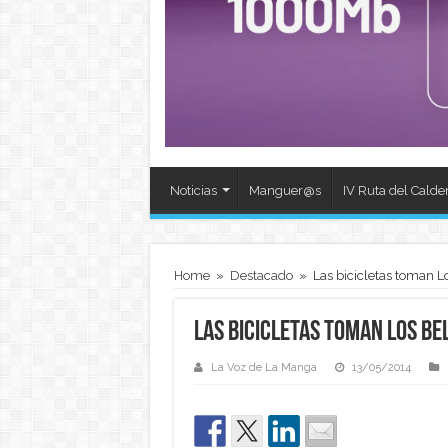
Noticias
Manguer@s
IV Ruta del Calde
Home
»
Destacado
»
Las bicicletas toman L
Las bicicletas toman Los Be
La Voz de La Manga
13/05/2014