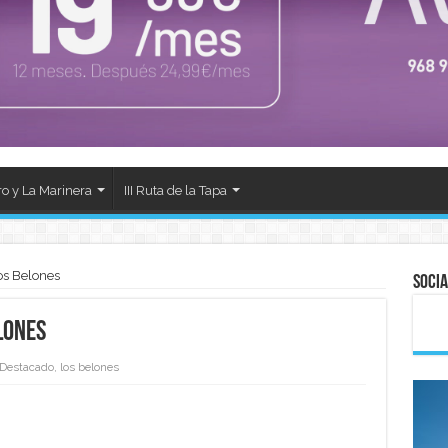
ro y La Marinera
III Ruta de la Tapa
os Belones
Socia
lones
Destacado
,
los belones