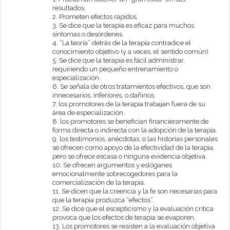
resultados.
2. Prometen efectos rápidos.
3. Se dice que la terapia es eficaz para muchos
síntomas o desórdenes.
4. “La teoría” detrás de la terapia contradice el
conocimiento objetivo (y a veces, el sentido común).
5. Se dice que la terapia es fácil administrar,
requiriendo un pequeño entrenamiento o
especialización.
6. Se señala de otros tratamientos efectivos, que son
innecesarios, inferiores, o dañinos.
7. los promotores de la terapia trabajan fuera de su
área de especialización.
8. los promotores se benefician financieramente de
forma directa o indirecta con la adopción de la terapia.
9. los testimonios, anécdotas, o las historias personales
se ofrecen como apoyo de la efectividad de la terapia,
pero se ofrece escasa o ninguna evidencia objetiva.
10. Se ofrecen argumentos y eslóganes
emocionalmente sobrecogedores para la
comercialización de la terapia.
11. Se dicen que la creencia y la fe son necesarias para
que la terapia produzca “efectos”.
12. Se dice que el escepticismo y la evaluación crítica
provoca que los efectos de terapia se evaporen.
13. Los promotores se resisten a la evaluación objetiva