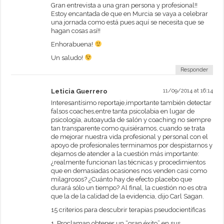
Gran entrevista a una gran persona y profesional!!
Estoy encantada de que en Murcia se vaya a celebrar
una jornada como está pues aquí se necesita que se
hagan cosas así!!
Enhorabuena!
Un saludo!
Responder
Leticia Guerrero
11/09/2014 at 16:14
Interesantísimo reportaje,importante también detectar
falsos coaches,entre tanta psicolabia en lugar de
psicología, autoayuda de salón y coaching no siempre
tan transparente como quisiéramos, cuando se trata
de mejorar nuestra vida profesional y personal con el
apoyo de profesionales terminamos por despistarnos y
dejamos de atender a la cuestión más importante:
¿realmente funcionan las técnicas y procedimientos
que en demasiadas ocasiones nos venden casi como
milagrosos? ¿Cuánto hay de efecto placebo que
durará sólo un tiempo? Al final, la cuestión no es otra
que la de la calidad de la evidencia, dijo Carl Sagan.
15 criterios para descubrir terapias pseudocientíficas
1. Proclaman obtener un “gran éxito” en sus