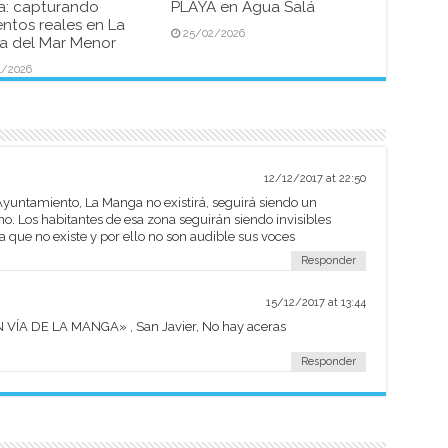
a: capturando
PLAYA en Agua Salá
tos reales en La
25/02/2026
 del Mar Menor
4/2026
12/12/2017 at 22:50
yuntamiento, La Manga no existirá, seguirá siendo un
o. Los habitantes de esa zona seguirán siendo invisibles
que no existe y por ello no son audible sus voces
Responder
15/12/2017 at 13:44
N VÍA DE LA MANGA» , San Javier, No hay aceras
Responder