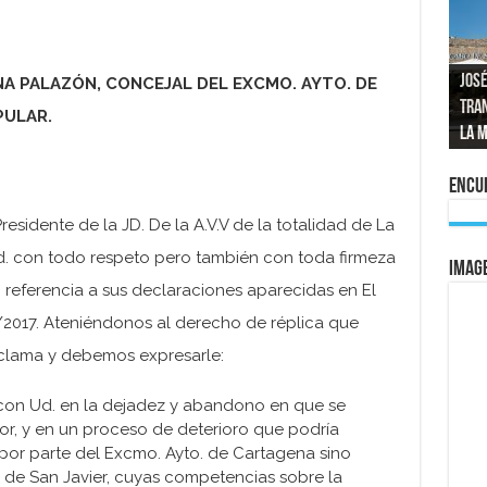
José
NA PALAZÓN, CONCEJAL DEL EXCMO. AYTO. DE
tran
Repo
El a
Las 
PULAR.
La 
mom
La e
vuel
al 
Encue
esidente de la JD. De la A.V.V de la totalidad de La
d. con todo respeto pero también con toda firmeza
IMAG
 referencia a sus declaraciones aparecidas en El
/2017. Ateniéndonos al derecho de réplica que
clama y debemos expresarle:
con Ud. en la dejadez y abandono en que se
r, y en un proceso de deterioro que podría
o por parte del Excmo. Ayto. de Cartagena sino
. de San Javier, cuyas competencias sobre la