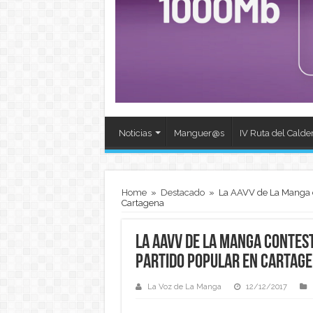
Noticias
Manguer@s
IV Ruta del Calde
Home
»
Destacado
»
La AAVV de La Manga co
Cartagena
La AAVV de La Manga contest
Partido Popular en Cartag
La Voz de La Manga
12/12/2017