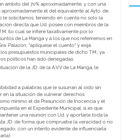
un ámbito del 70% aproximadamente, y con una
 aproximadamente el del equivalente al Ayto. de
 le solicitamos, teniendo en cuenta no solo la
elación directa que Ud. posee con miembros de la
M. (lo cual se infiere taxativamente por lo
suntos de La Manga y a los que nos referiremos en
Sra. Palazón, “aplíquese el cuento” y exija
n los presupuestos municipales de dicho T.M., ya
pos políticos han sido denegadas.
ituación de la JD: de la A.V.V de La Manga, le
bilidad a palabras que le susurran al oído sin
r en la situación de vulnerar derechos
omo mínimo el de Presunción de Inocencia y el
impuesta en el Expediente Municipal, si es que
mantener una reunión con Ud. y aportarle toda la
ta JD. de forma que compruebe la veracidad o no
legado, con un intento evidente de influenciarla
rla).