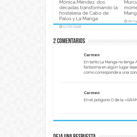
Mónica Méndez: dos
Murci
décadas transformando la
momen
hostelería de Cabo de
Manga
Palos y La Manga
08/0
11/07/2026
2 comentarios
Carmen
En tanto La Manga no tenga A
fantasma en algún lugar lejan
como corresponde a una zona 
Carmen
En el polígono O de la «GRA