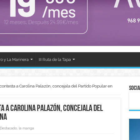
ro y La Marinera
III Ruta de la Tapa
ntesta a Carolina Palazón, concejala del Partido Popular en
Socia
a a Carolina Palazón, concejala del
ena
Destacado
,
la manga