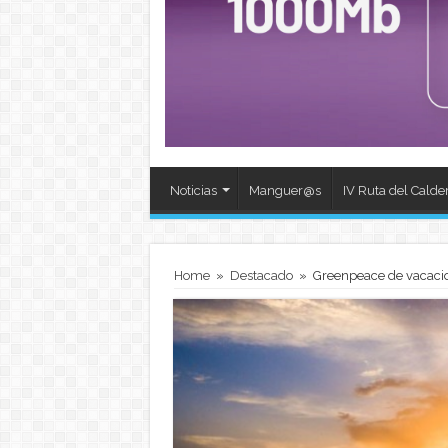
Noticias
Manguer@s
IV Ruta del Calde
Home
»
Destacado
»
Greenpeace de vacacio