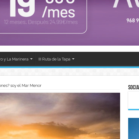
ro y La Marinera
III Ruta de la Tapa
nes? soy el Mar Menor
Socia