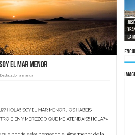
José
tran
Repo
El a
Las 
La 
mom
La e
vuel
al 
Encue
soy el Mar Menor
IMAG
Destacado
,
la manga
LI?? HOLA!! SOY EL MAR MENOR… OS HABEIS
TRO BIEN Y MEREZCO QUE ME ATENDAIS!! HOLA?»
es que podría estar pensando el #marmenor de la