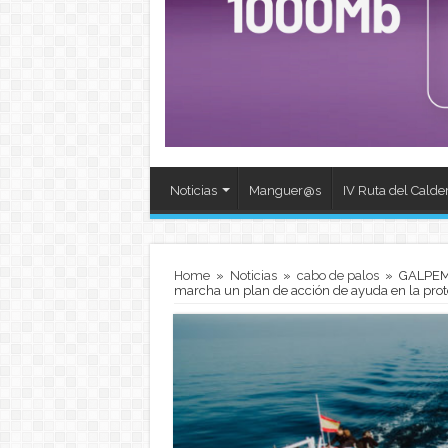
Noticias
Manguer@s
IV Ruta del Calde
Home
»
Noticias
»
cabo de palos
»
GALPEMU
marcha un plan de acción de ayuda en la prote