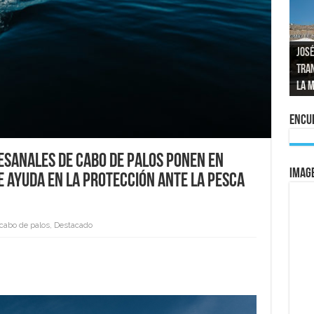
José
tran
Repo
El a
Las 
La 
mom
La e
vuel
al 
Encue
sanales de Cabo de Palos ponen en
IMAG
 ayuda en la protección ante la pesca
cabo de palos
,
Destacado