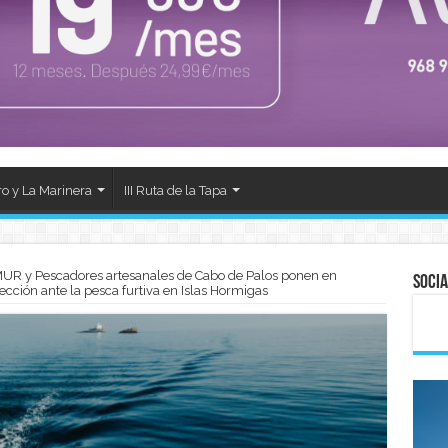
ro y La Marinera
III Ruta de la Tapa
R y Pescadores artesanales de Cabo de Palos ponen en
Socia
cción ante la pesca furtiva en Islas Hormigas