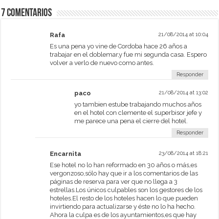
7 comentarios
Rafa
21/08/2014 at 10:04
Es una pena yo vine de Cordoba hace 26 años a
trabajar en el doblemar,y fue mi segunda casa. Espero
volver a verlo de nuevo como antes.
Responder
paco
21/08/2014 at 13:02
yo tambien estube trabajando muchos años
en el hotel con clemente el superbisor jefe y
me parece una pena el cierre del hotel.
Responder
Encarnita
23/08/2014 at 18:21
Ese hotel no lo han reformado en 30 años o más,es
vergonzoso,sólo hay que ir a los comentarios de las
páginas de reserva para ver que no llega a 3
estrellas.Los únicos culpables son los gestores de los
hoteles.El resto de los hoteles hacen lo que pueden
invirtiendo para actualizarse y éste no lo ha hecho.
Ahora la culpa es de los ayuntamientos,es que hay