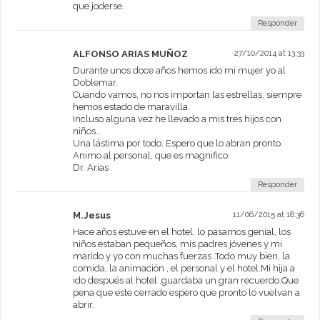
que joderse.
Responder
ALFONSO ARIAS MUÑOZ
27/10/2014 at 13:33
Durante unos doce años hemos ido mi mujer yo al
Doblemar.
Cuando vamos, no nos importan las estrellas, siempre
hemos estado de maravilla.
Incluso alguna vez he llevado a mis tres hijos con
niños…
Una lástima por todo. Espero que lo abran pronto.
Animo al personal, que es magnifico.
Dr. Arias
Responder
M.Jesus
11/06/2015 at 18:36
Hace años estuve en el hotel, lo pasamos genial, los
niños estaban pequeños, mis padres jóvenes y mi
marido y yo con muchas fuerzas .Todo muy bien, la
comida, la animación , el personal y el hotel.Mi hija a
ido después al hotel ,guardaba un gran recuerdo.Que
pena que este cerrado espero que pronto lo vuelvan a
abrir.