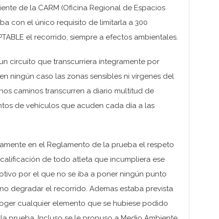
iente de la CARM (Oficina Regional de Espacios
 con el único requisito de limitarla a 300
BLE el recorrido, siempre a efectos ambientales.
un circuito que transcurriera íntegramente por
n ningún caso las zonas sensibles ni vírgenes del
hos caminos transcurren a diario multitud de
entos de vehículos que acuden cada día a las
samente en el Reglamento de la prueba el respeto
calificación de todo atleta que incumpliera ese
tivo por el que no se iba a poner ningún punto
 no degradar el recorrido. Ademas estaba prevista
ecoger cualquier elemento que se hubiese podido
 la prueba. Incluso se le propuso a Medio Ambiente