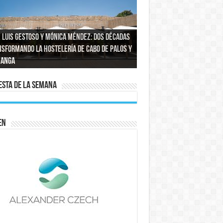
 Luis Gestoso y Mónica Méndez: dos décadas
sformando la hostelería de Cabo de Palos y
rtajes fotográficos en Murcia: capturando
gua de la zona de La Manga – San Javier
nuevas analíticas mantienen restricciones
Manga
entos reales en La Manga del Mar Menor
xposición MAR Y PLAYA en Agua Salá
ve a ser 100 % potable
consumo de agua en La Manga–San Javier
sta de la semana
EN