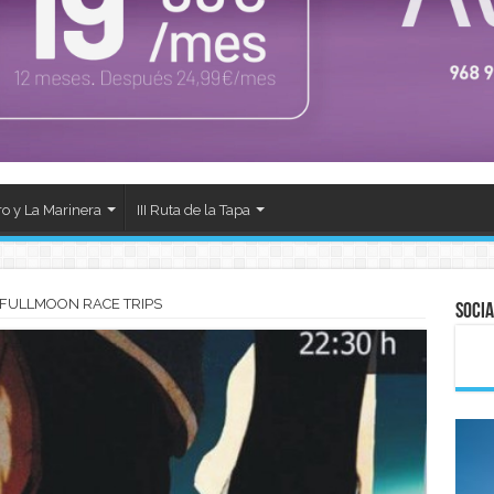
ro y La Marinera
III Ruta de la Tapa
 FULLMOON RACE TRIPS
Socia