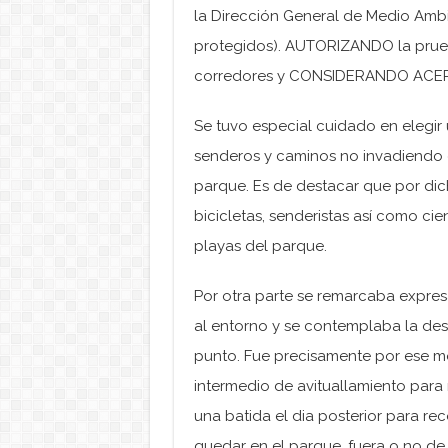
la Dirección General de Medio Amb
protegidos). AUTORIZANDO la prueba
corredores y CONSIDERANDO ACEPTA
Se tuvo especial cuidado en elegir 
senderos y caminos no invadiendo e
parque. Es de destacar que por dic
bicicletas, senderistas así como ci
playas del parque.
Por otra parte se remarcaba expre
al entorno y se contemplaba la des
punto. Fue precisamente por ese mo
intermedio de avituallamiento para
una batida el dia posterior para r
quedar en el parque, fuera o no de