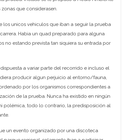
s zonas que considerasen.
 los unicos vehiculos que iban a seguir la prueba
carrera. Habia un quad preparado para alguna
 no estando prevista tan siquiera su entrada por
ispuesta a variar parte del recorrido e incluso el
diera producir algun perjuicio al entorno/fauna,
y ordenado por los organismos correspondientes a
rización de la prueba. Nunca ha existido en ningún
polémica, todo lo contrario, la predisposición al
nte.
que un evento organizado por una discoteca
 parque regional, solamente iban a participar