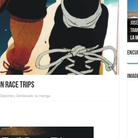
José
tran
Repo
El a
Las 
La 
mom
La e
vuel
al 
Encue
IMAG
N RACE TRIPS
Deportes
,
Destacado
,
la manga