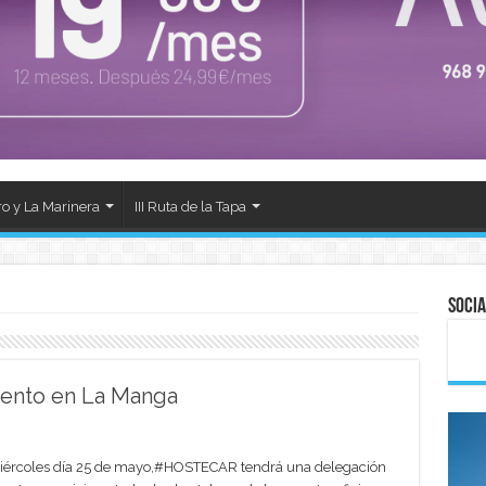
ro y La Marinera
III Ruta de la Tapa
Socia
iento en La Manga
iércoles día 25 de mayo,‪#‎HOSTECAR‬ tendrá una delegación