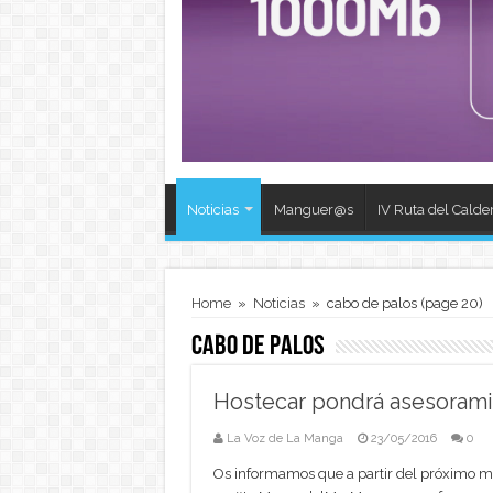
Noticias
Manguer@s
IV Ruta del Calde
Home
»
Noticias
»
cabo de palos
(page 20)
cabo de palos
Hostecar pondrá asesoram
La Voz de La Manga
23/05/2016
0
Os informamos que a partir del próximo m