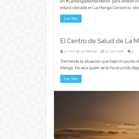
en ‪#‎LaMangadelMarMenor‬, para ofrecer nue
estará ubicada en La Manga Consorcio, sito en
Leer Más
El Centro de Salud de La M
La Voz de La Manga
22/05/2016
3
Tremenda la situación que bajo mi punto de
Manga. No se a quién se le ha ocurrido deja
Leer Más