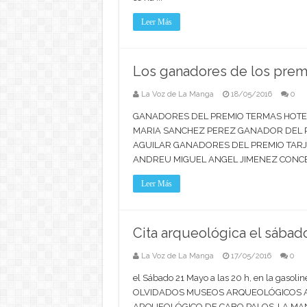
Leer Más
Los ganadores de los premi
La Voz de La Manga
18/05/2016
0
GANADORES DEL PREMIO TERMAS HOTEL
MARIA SANCHEZ PEREZ GANADOR DEL P
AGUILAR GANADORES DEL PREMIO TARJ
ANDREU MIGUEL ANGEL JIMENEZ CONCEP
Leer Más
Cita arqueológica el sábado
La Voz de La Manga
17/05/2016
0
el Sábado 21 Mayo a las 20 h, en la gaso
OLVIDADOS MUSEOS ARQUEOLÓGICOS A
ARQUEOLÓGICO DE CABO PALOS-LA M