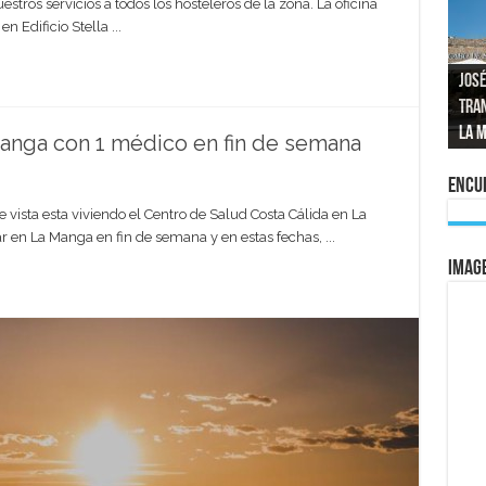
stros servicios a todos los hosteleros de la zona. La oficina
 Edificio Stella ...
José
tran
Repo
El a
Las 
La 
mom
La e
vuel
al 
anga con 1 médico en fin de semana
Encue
 vista esta viviendo el Centro de Salud Costa Cálida en La
r en La Manga en fin de semana y en estas fechas, ...
IMAG