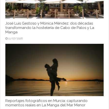
José Luis Gestoso y Mónica Méndez: dos décadas
transformando la hostelería de Cabo de Palos y La
Manga
11/07/2026
Reportajes fotográficos en Murcia: capturando
momentos reales en La Manga del Mar Menor