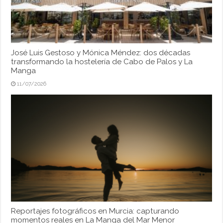
José Luis Gestoso y Mónica Méndez: dos décadas
transformando la hostelería de Cabo de Palos y La
Manga
11/07/2026
Reportajes fotográficos en Murcia: capturando
momentos reales en La Manga del Mar Menor