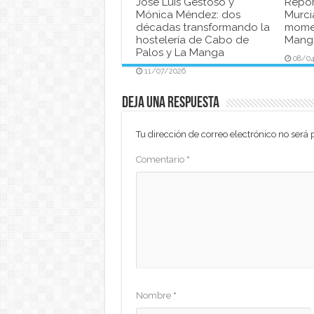
José Luis Gestoso y
Repor
Mónica Méndez: dos
Murci
décadas transformando la
momen
hostelería de Cabo de
Manga
Palos y La Manga
08/0
11/07/2026
Deja una respuesta
Tu dirección de correo electrónico no será 
Comentario
*
Nombre
*