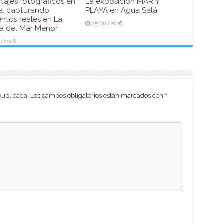
tajes fotográficos en
La exposición MAR Y
a: capturando
PLAYA en Agua Salá
tos reales en La
25/02/2026
 del Mar Menor
4/2026
publicada.
Los campos obligatorios están marcados con
*