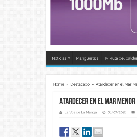
Noticias
Manguer@s
IV Ruta del Calde
Home
»
Destacado
»
Atardecer en el Mar M
Atardecer en el Mar Menor
La Voz de La Manga
08/07/2016