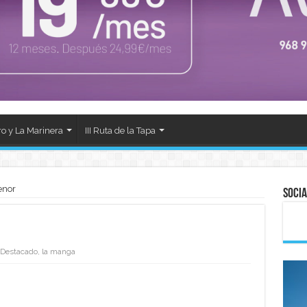
ro y La Marinera
III Ruta de la Tapa
enor
Socia
Destacado
,
la manga