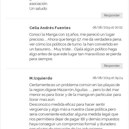
asociación.
Un saludo
Responder
Celia Andrés Fuentes
08/08/2019 at 00:02
Conocí la Manga con 15 años, me pareció un lugar
precioso…. Ahora que tengo 57, me da verdadera pena,
ver cómo los políticos de turno, la han convertido en
un basurero…. Muy triste…. Ojalá algún político haga
algo antes de que este lugar tan maravilloso se pierda
para siempre.
Responder
M.Izquierdo
08/08/2019 at 09:24
Ciertamente,es un problema común en las playas de
la region,dígase Mazarrón,Águilas …..,pero lo del mar
menor es para llorar y de la manga en particular para
llorar mas aún.
Desconozco medida eficaz para hacer sentir
vergüenza y algo más a nuestra clase política,pero
seria conveniente estudiar alguna medida legal que
nos permitiera dejar de pagar IBI y demás impuestos
haya conseguir un compromiso formal y duradero
con plazos de ejecución de las actuaciones