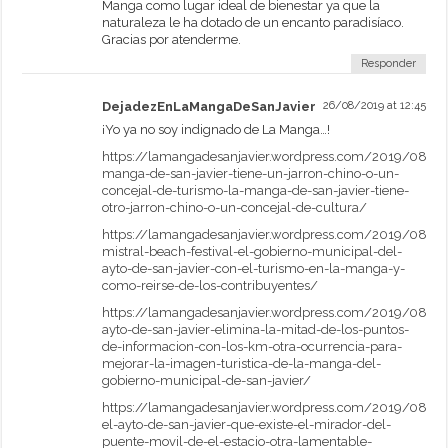
Manga como lugar ideal de bienestar ya que la
naturaleza le ha dotado de un encanto paradisíaco.
Gracias por atenderme.
Responder
DejadezEnLaMangaDeSanJavier
26/08/2019 at 12:45
¡Yo ya no soy indignado de La Manga…!
https://lamangadesanjavier.wordpress.com/2019/08/19
manga-de-san-javier-tiene-un-jarron-chino-o-un-
concejal-de-turismo-la-manga-de-san-javier-tiene-
otro-jarron-chino-o-un-concejal-de-cultura/
https://lamangadesanjavier.wordpress.com/2019/08/15
mistral-beach-festival-el-gobierno-municipal-del-
ayto-de-san-javier-con-el-turismo-en-la-manga-y-
como-reirse-de-los-contribuyentes/
https://lamangadesanjavier.wordpress.com/2019/08/23
ayto-de-san-javier-elimina-la-mitad-de-los-puntos-
de-informacion-con-los-km-otra-ocurrencia-para-
mejorar-la-imagen-turistica-de-la-manga-del-
gobierno-municipal-de-san-javier/
https://lamangadesanjavier.wordpress.com/2019/08/2
el-ayto-de-san-javier-que-existe-el-mirador-del-
puente-movil-de-el-estacio-otra-lamentable-