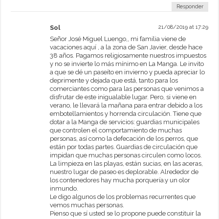
Responder
Sol
21/08/2019 at 17:29
Señor José Miguel Luengo,, mi familia viene de
vacaciones aquí , a la zona de San Javier, desde hace
38 años. Pagamos religiosamente nuestros impuestos
y no se invierte lo más mínimo en La Manga. Le invito
a que se dé un paseíto en invierno y pueda apreciar lo
deprimente y dejada que está, tanto para los
comerciantes como para las personas que venimos a
disfrutar de este inigualable lugar. Pero, si viene en
verano, le llevará la mañana para entrar debido a los
embotellamientos y horrenda circulación. Tiene que
dotar a la Manga de servicios: guardias municipales
que controlen el comportamiento de muchas
personas, así como la defecación de los perros, que
están por todas partes. Guardias de circulación que
impidan que muchas personas circulen como locos.
La limpieza en las playas, están sucias, en las aceras,
nuestro lugar de paseo es deplorable. Alrededor de
los contenedores hay mucha porquería.y un olor
inmundo.
Le digo algunos de los problemas recurrentes que
vemos muchas personas.
Pienso que sí usted se lo propone puede constituir la