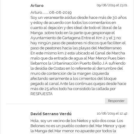
Arturo
09/08/2019 at 23:01
Arturo……….08-08-2019
Soy un veraneante asiduo desde hace más de 30 años
y estoy de acuerdo con todos los comentarios en
cuanto al dejación y des ideal de todo el litoral de la
Manga ,sobre todo en la parte que gespionaje el
Ayuntamiento de Cartagena.Entre el Km 2 y el 3 no
hay ningún paso de peatones ni discos que faciliten el
paso de peatones hacia las playas del Mediterraneo.
En este mismo km 2 esta ubicado el Canal de Marcha
malo que da entrada de agua al Mar Menor.Pues bien
llebamos la Urbaninacción Puerto Bello J.A sufriendo
la desidia de Costas en lo referente al derrumbre del
muro de contención de la margen izquierda
afectando seriamente a los cimientos del bloque
pegado al canal.Ante las continuas quejas desde hace
más de 25 años todo ha consistido la callada por
RESPUESTA
Responder
David Serrano Verdú
10/08/2019 at 12:42
Hola, soy un vecino de los Nietos y solo dos cosa: Los
Belones no es un pueblo costero del Mar Menor y que
la Manga del Mar menor no apueste por todos la