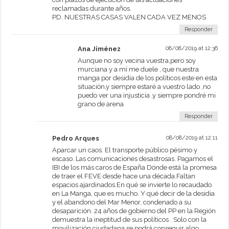
reclamadas durante años.
PD. NUESTRAS CASAS VALEN CADA VEZ MENOS
Responder
Ana Jiménez
08/08/2019 at 12:36
Aunque no soy vecina vuestra,pero soy
murciana y a mí me duele , que nuestra
manga por desidia de los políticos este en esta
situación,y siempre estaré a vuestro lado ,no
puedo ver una injusticia ,y siempre pondré mi
grano de arena
Responder
Pedro Arques
08/08/2019 at 12:11
Aparcar un caos. El transporte público pésimo y
escaso. Las comunicaciones desastrosas. Pagamos el
IBI de los más caros de España Dónde está la promesa
de traer el FEVE desde hace una década.Faltan
espacios ajardinados.En qué se invierte lo recaudado
en La Manga, que es mucho. Y qué decir de la desidia
y el abandono del Mar Menor, condenado a su
desaparición. 24 años de gobierno del PP en la Región
demuestra la ineptitud de sus políticos . Solo con la
movilización ciudadana se podrá conseguir algo.