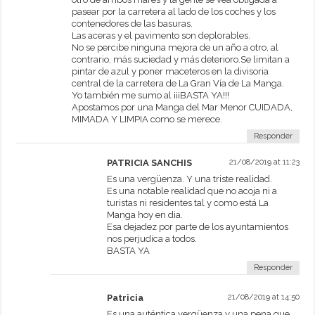
pasear por la carretera al lado de los coches y los
contenedores de las basuras.
Las aceras y el pavimento son deplorables.
No se percibe ninguna mejora de un año a otro, al
contrario, más suciedad y más deterioro.Se limitan a
pintar de azul y poner maceteros en la divisoria
central de la carretera de La Gran Vía de La Manga.
Yo también me sumo al ¡¡¡BASTA YA!!!
Apostamos por una Manga del Mar Menor CUIDADA,
MIMADA Y LIMPIA como se merece.
Responder
PATRICIA SANCHIS
21/08/2019 at 11:23
Es una vergüenza. Y una triste realidad.
Es una notable realidad que no acoja ni a
turistas ni residentes tal y como está La
Manga hoy en dia.
Esa dejadez por parte de los ayuntamientos
nos perjudica a todos.
BASTA YA
Responder
Patricia
21/08/2019 at 14:50
Es una auténtica vergüenza y una pena que