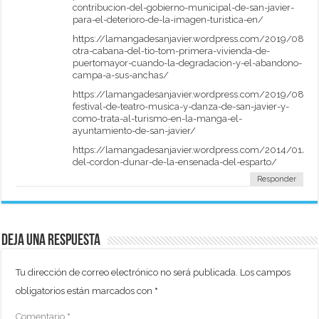
contribucion-del-gobierno-municipal-de-san-javier-
para-el-deterioro-de-la-imagen-turistica-en/
https://lamangadesanjavier.wordpress.com/2019/08/14
otra-cabana-del-tio-tom-primera-vivienda-de-
puertomayor-cuando-la-degradacion-y-el-abandono-
campa-a-sus-anchas/
https://lamangadesanjavier.wordpress.com/2019/08/12
festival-de-teatro-musica-y-danza-de-san-javier-y-
como-trata-al-turismo-en-la-manga-el-
ayuntamiento-de-san-javier/
https://lamangadesanjavier.wordpress.com/2014/01/25
del-cordon-dunar-de-la-ensenada-del-esparto/
Responder
Deja una respuesta
Tu dirección de correo electrónico no será publicada.
Los campos
obligatorios están marcados con
*
Comentario
*