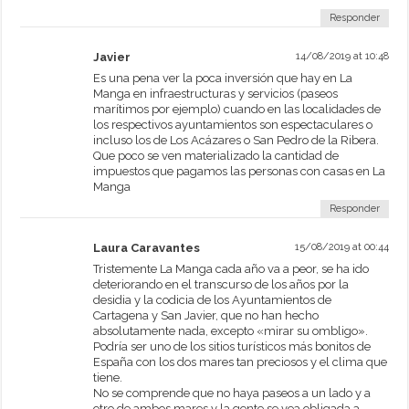
Responder
Javier
14/08/2019 at 10:48
Es una pena ver la poca inversión que hay en La
Manga en infraestructuras y servicios (paseos
marítimos por ejemplo) cuando en las localidades de
los respectivos ayuntamientos son espectaculares o
incluso los de Los Acázares o San Pedro de la Ribera.
Que poco se ven materializado la cantidad de
impuestos que pagamos las personas con casas en La
Manga
Responder
Laura Caravantes
15/08/2019 at 00:44
Tristemente La Manga cada año va a peor, se ha ido
deteriorando en el transcurso de los años por la
desidia y la codicia de los Ayuntamientos de
Cartagena y San Javier, que no han hecho
absolutamente nada, excepto «mirar su ombligo».
Podría ser uno de los sitios turísticos más bonitos de
España con los dos mares tan preciosos y el clima que
tiene.
No se comprende que no haya paseos a un lado y a
otro de ambos mares y la gente se vea obligada a