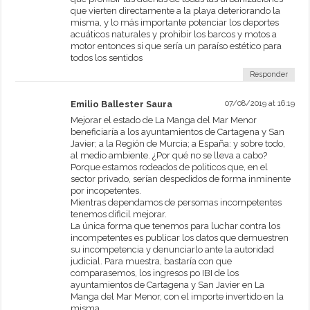
que vierten directamente a la playa deteriorando la
misma, y lo más importante potenciar los deportes
acuáticos naturales y prohibir los barcos y motos a
motor entonces si que sería un paraíso estético para
todos los sentidos
Responder
Emilio Ballester Saura
07/08/2019 at 16:19
Mejorar el estado de La Manga del Mar Menor
beneficiaría a los ayuntamientos de Cartagena y San
Javier; a la Región de Murcia; a España: y sobre todo,
al medio ambiente. ¿Por qué no se lleva a cabo?
Porque estamos rodeados de politicos que, en el
sector privado, serían despedidos de forma inminente
por incopetentes.
Mientras dependamos de persomas incompetentes
tenemos dificil mejorar.
La única forma que tenemos para luchar contra los
incompetentes es publicar los datos que demuestren
su incompetencia y denunciarlo ante la autoridad
judicial. Para muestra, bastaría con que
comparasemos, los ingresos po IBI de los
ayuntamientos de Cartagena y San Javier en La
Manga del Mar Menor, con el importe invertido en la
misma.