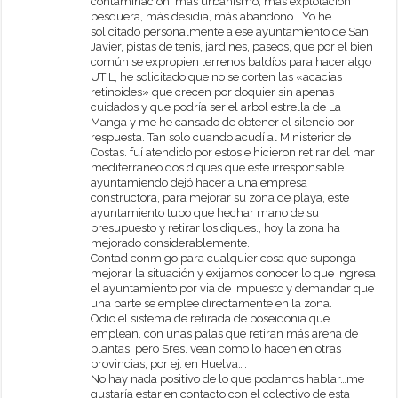
contaminación, más urbanismo, más explotación
pesquera, más desidia, más abandono… Yo he
solicitado personalmente a ese ayuntamiento de San
Javier, pistas de tenis, jardines, paseos, que por el bien
común se expropien terrenos baldíos para hacer algo
UTIL, he solicitado que no se corten las «acacias
retinoides» que crecen por doquier sin apenas
cuidados y que podría ser el arbol estrella de La
Manga y me he cansado de obtener el silencio por
respuesta. Tan solo cuando acudí al Ministerior de
Costas. fuí atendido por estos e hicieron retirar del mar
mediterraneo dos diques que este irresponsable
ayuntamiendo dejó hacer a una empresa
constructora, para mejorar su zona de playa, este
ayuntamiento tubo que hechar mano de su
presupuesto y retirar los diques., hoy la zona ha
mejorado considerablemente.
Contad conmigo para cualquier cosa que suponga
mejorar la situación y exijamos conocer lo que ingresa
el ayuntamiento por via de impuesto y demandar que
una parte se emplee directamente en la zona.
Odio el sistema de retirada de poseidonia que
emplean, con unas palas que retiran más arena de
plantas, pero Sres. vean como lo hacen en otras
provincias, por ej. en Huelva….
No hay nada positivo de lo que podamos hablar…me
gustaría estar en contacto con el colectivo de esta