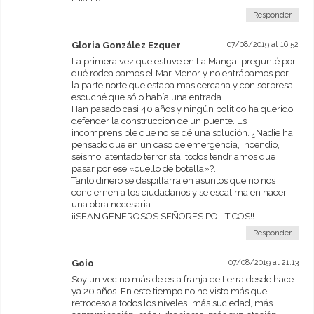
Responder
Gloria González Ezquer
07/08/2019 at 16:52
La primera vez que estuve en La Manga, pregunté por
qué rodea’bamos el Mar Menor y no entrábamos por
la parte norte que estaba mas cercana y con sorpresa
escuché que sólo había una entrada.
Han pasado casi 40 años y ningún politico ha querido
defender la construccion de un puente. Es
incomprensible que no se dé una solución. ¿Nadie ha
pensado que en un caso de emergencia, incendio,
seísmo, atentado terrorista, todos tendriamos que
pasar por ese «cuello de botella»?.
Tanto dinero se despilfarra en asuntos que no nos
conciernen a los ciudadanos y se escatima en hacer
una obra necesaria.
¡¡SEAN GENEROSOS SEÑORES POLITICOS!!
Responder
Goio
07/08/2019 at 21:13
Soy un vecino más de esta franja de tierra desde hace
ya 20 años. En este tiempo no he visto más que
retroceso a todos los niveles…más suciedad, más