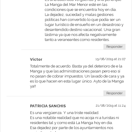
La Manga del Mar Menor esté en las
condiciones que se encuentra hoy en dia.
La dejadez, suciedad y malas gestiones
políticas han convertido lo que podía ser un
lugar turístico de ensueño en un desastroso y
desantendido destino vacacional. Una gran
lástima ya que nos afecta negativamente
tanto a veraneantes como residentes.
Responder
Víctor
15/08/2019 at 21:07
Totalmente de acuerdo. Basta ya del deterioro de e la
Manga y que las administraciones pasan pero eso sí
no pasan de cobrar impuestos. Un lavado de cara y ya
es lo que hacen en esta lugar único. Ayto de la Manga
ya!!
Responder
PATRICIA SANCHIS
21/08/2019 at 11:24
Es una vergüenza. Y una triste realidad.
Es una notable realidad que no acoja ni a turistas ni
residentes tal y como está La Manga hoy en dia.
Esa dejadez por parte de los ayuntamientos nos