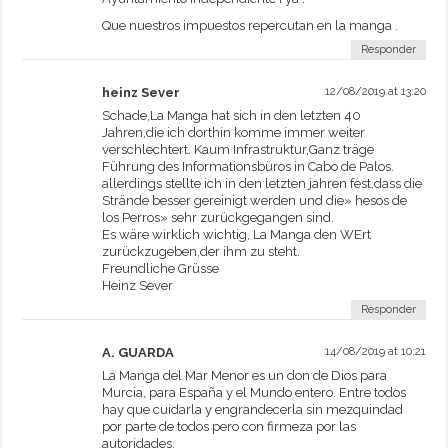
Que nuestros impuestos repercutan en la manga .
Responder
heinz Sever
12/08/2019 at 13:20
Schade,La Manga hat sich in den letzten 40
Jahren,die ich dorthin komme immer weiter
verschlechtert. Kaum Infrastruktur,Ganz träge
Führung des Informationsbüros in Cabo de Palos.
allerdings stellte ich in den letzten jahren fest,dass die
Strände besser gereinigt werden und die» hesos de
los Perros» sehr zurückgegangen sind.
Es wäre wirklich wichtig, La Manga den WErt
zurückzugeben,der ihm zu steht.
Freundliche Grüsse
Heinz Sever
Responder
A. GUARDA
14/08/2019 at 10:21
La Manga del Mar Menor es un don de Dios para
Murcia, para España y el Mundo entero. Entre todos
hay que cuidarla y engrandecerla sin mezquindad
por parte de todos pero con firmeza por las
autoridades.