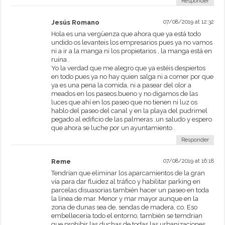
Responder
Jesús Romano
07/08/2019 at 12:32
Hola es una vergüenza que ahora que ya está todo
undido os levanteis los empresarios pues ya no vamos
ni a ir a la manga ni los propietarios , la manga está en
ruina .
Yo la verdad que me alegro que ya estéis despiertos
en todo pues ya no hay quien salga ni a comer por que
ya es una pena la comida, ni a pasear del olor a
meados en los paseos.bueno y no digamos de las
luces que ahí en los paseo que no tienen ni luz os
hablo del paseo del canal y en la playa del pudrimel
pegado al edificio de las palmeras .un saludo y espero
que ahora se luche por un ayuntamiento .
Responder
Reme
07/08/2019 at 16:18
Tendrían que eliminar los aparcamientos de la gran
vía para dar fluidez al tráfico y habilitar parking en
parcelas disuasorias también hacer un paseo en toda
la línea de mar. Menor y mar mayor aunque en la
zona de dunas sea de, sendas de madera, co. Eso
embelleceria todo el entorno, también se temdrian
que prohibir las duchas de todas las urbanizaciones