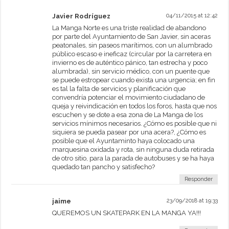
Javier Rodríguez
04/11/2015 at 12:42
La Manga Norte es una triste realidad de abandono
por parte del Ayuntamiento de San Javier, sin aceras
peatonales, sin paseos marítimos, con un alumbrado
público escaso e ineficaz (circular por la carretera en
invierno es de auténtico pánico, tan estrecha y poco
alumbrada), sin servicio médico, con un puente que
se puede estropear cuando exista una urgencia; en fin
es tal la falta de servicios y planificación que
convendría potenciar el movimiento ciudadano de
queja y reivindicación en todos los foros, hasta que nos
escuchen y se dote a esa zona de La Manga de los
servicios mínimos necesarios. ¿Cómo es posible que ni
siquiera se pueda pasear por una acera?, ¿Cómo es
posible que el Ayuntaminto haya colocado una
marquesina oxidada y rota, sin ninguna duda retirada
de otro sitio, para la parada de autobuses y se ha haya
quedado tan pancho y satisfecho?
Responder
jaime
23/09/2018 at 19:33
QUEREMOS UN SKATEPARK EN LA MANGA YA!!!