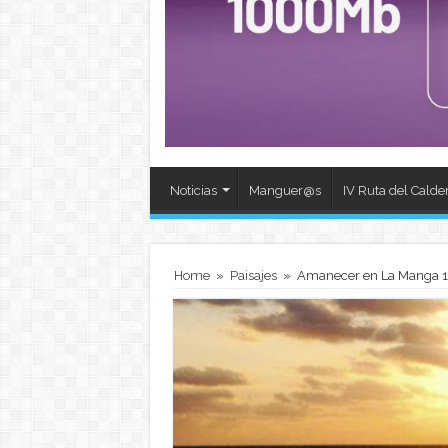
Noticias
Manguer@s
IV Ruta del Calde
Home
»
Paisajes
»
Amanecer en La Manga 