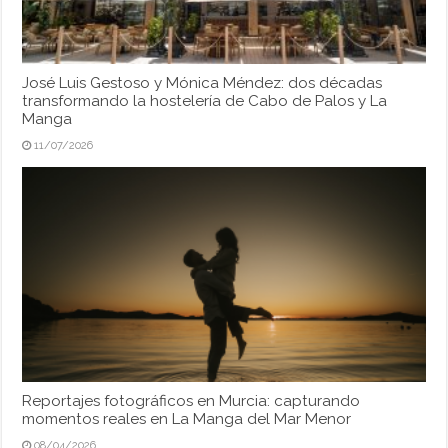
José Luis Gestoso y Mónica Méndez: dos décadas
transformando la hostelería de Cabo de Palos y La
Manga
11/07/2026
Reportajes fotográficos en Murcia: capturando
momentos reales en La Manga del Mar Menor
08/04/2026