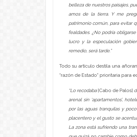
belleza de nuestros paisajes, pu
amos de la tierra. Y me preg
patrimonio común, para evitar qu
fealdades. ¿No podría obligarse
lucro y la especulación gobi
remedio, será tarde.”
Todo su artículo destila una añora
“razón de Estado” prioritaria para e
“Lo recodaba
[Cabo de Palos]
d
arenal sin ‘apartamentos’, hote
por las aguas tranquilas y poc
placentero y el gusto se acentu
La zona está sufriendo una tran
que quizá no cambie como debier