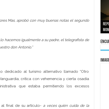
José
olores Mas, aprobó con muy buenas notas el segundo
tran
Repo
El a
Las 
La 
mom
La e
vuel
al 
n, lo hacemos igualmente a su padre, el telegrafista de
Encue
estro don Antonio.”
IMAG
lo dedicado al turismo alternativo llamado “Otro
 Vanguardia, critica con vehemencia y cierta osadía
istrativa que estaba permitiendo los excesos
l final de su artículo-
a veces quién cuida de la