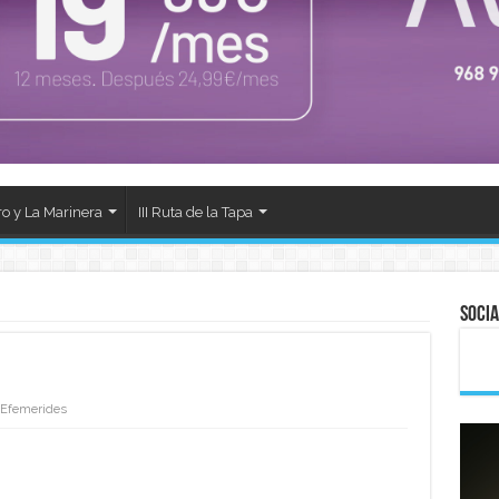
ro y La Marinera
III Ruta de la Tapa
Socia
Efemerides