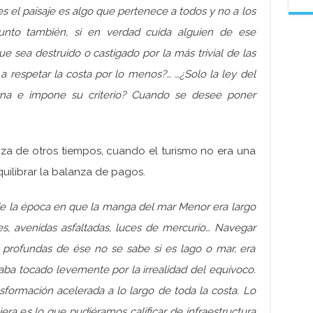
es el paisaje es algo que pertenece a todos y no a los
unto también, si en verdad cuida alguien de ese
e sea destruido o castigado por la más trivial de las
 a respetar la costa por lo menos?… …¿Solo la ley del
erna e impone su criterio? Cuando se desee poner
nza de otros tiempos, cuando el turismo no era una
quilibrar la balanza de pagos.
e la época en que la manga del mar Menor era largo
les, avenidas asfaltadas, luces de mercurio… Navegar
o profundas de ése no se sabe si es lago o mar, era
aba tocado levemente por la irrealidad del equívoco.
sformación acelerada a lo largo de toda la costa. Lo
a es lo que pudiéramos calificar de infraestructura