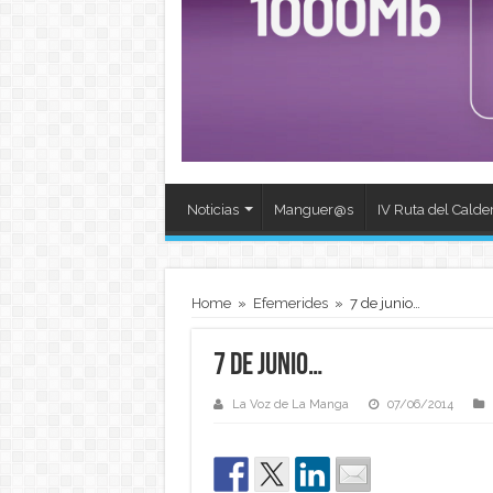
Noticias
Manguer@s
IV Ruta del Calde
Home
»
Efemerides
»
7 de junio…
7 de junio…
La Voz de La Manga
07/06/2014