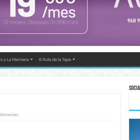
ro y La Marinera
III Ruta de la Tapa
Socia
Efemerides