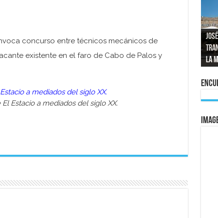
José
onvoca concurso entre técnicos mecánicos de
tran
Repo
El a
Las 
acante existente en el faro de Cabo de Palos y
La 
mom
La e
vuel
al 
Encue
 El Estacio a mediados del siglo XX.
IMAG