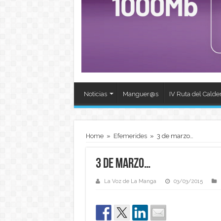
Noticias
Manguer@s
IV Ruta del Calde
Home
»
Efemerides
»
3 de marzo…
3 de marzo…
La Voz de La Manga
03/03/2015