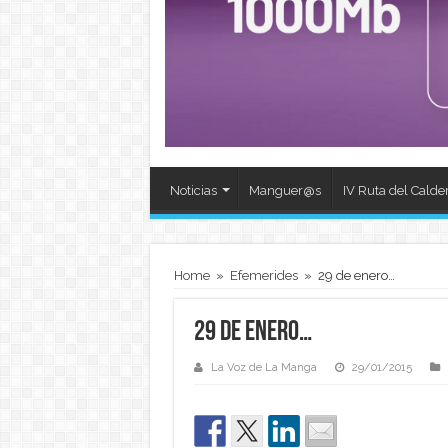
Noticias
Manguer@s
IV Ruta del Calde
Home
»
Efemerides
»
29 de enero…
29 de enero…
La Voz de La Manga
29/01/2015