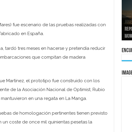
José
ares) fue escenario de las pruebas realizadas con
tran
Repo
El a
Las 
o fabricado en España.
La 
mom
La e
vuel
al 
a, tardó tres meses en hacerse y pretendía reducir
Encue
 embarcaciones que compitan de madera
IMAG
ue Martínez, el prototipo fue construido con los
ente de la Asociación Nacional de Optimist, Rubio
e mantuvieron en una regata en La Manga.
uebas de homologación pertinentes tienen previsto
on un coste de once mil quinientas pesetas la