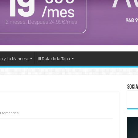
ro y La Marinera
III Ruta de la Tapa
Socia
Efemerides