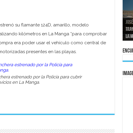
José
estrenó su flamante 124D, amarillo, modelo
tran
Repo
El a
Las 
ealizando kilómetros en La Manga “para comprobar
La 
mom
La e
vuel
al 
 compra era poder usar el vehículo como central de
Encue
motorizadas presentes en las playas.
IMAG
era estrenado por la Policía para cubrir
vicios en La Manga.