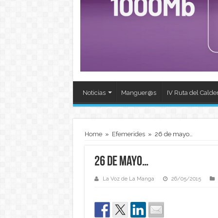
Noticias
Manguer@s
IV Ruta del Calde
Home
»
Efemerides
»
26 de mayo…
26 de mayo…
La Voz de La Manga
26/05/2015