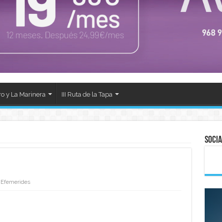
ro y La Marinera
III Ruta de la Tapa
Socia
Efemerides