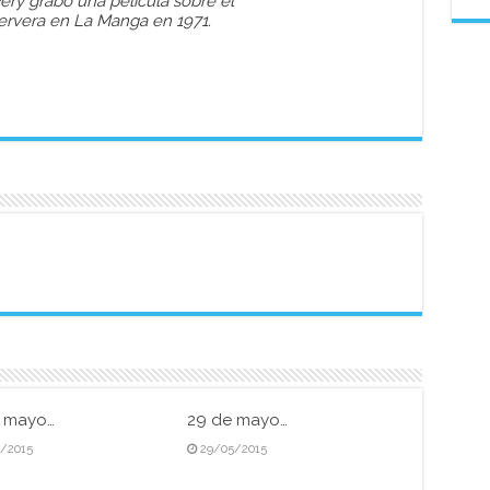
ery grabó una película sobre el
ervera en La Manga en 1971.
e mayo…
29 de mayo…
5/2015
29/05/2015