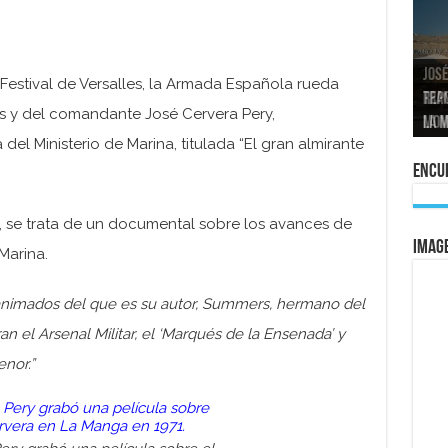
José
 Festival de Versalles, la Armada Española rueda
tran
Repo
El a
Las 
s y del comandante José Cervera Pery,
La 
mom
La e
vuel
al 
del Ministerio de Marina, titulada “El gran almirante
Encue
e, se trata de un documental sobre los avances de
IMAG
Marina.
s animados del que es su autor, Summers, hermano del
n el Arsenal Militar, el ‘Marqués de la Ensenada’ y
nor.”