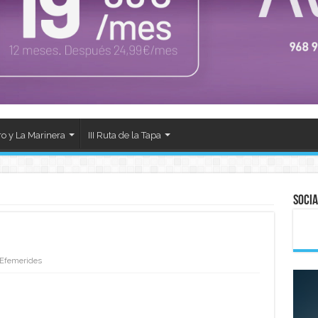
ro y La Marinera
III Ruta de la Tapa
Socia
Efemerides