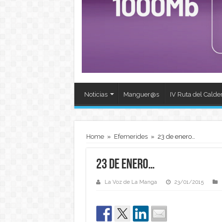
Noticias
Manguer@s
IV Ruta del Calde
Home
»
Efemerides
»
23 de enero…
23 de enero…
La Voz de La Manga
23/01/2015