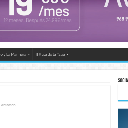
ro y La Marinera
III Ruta de la Tapa
Socia
Destacado