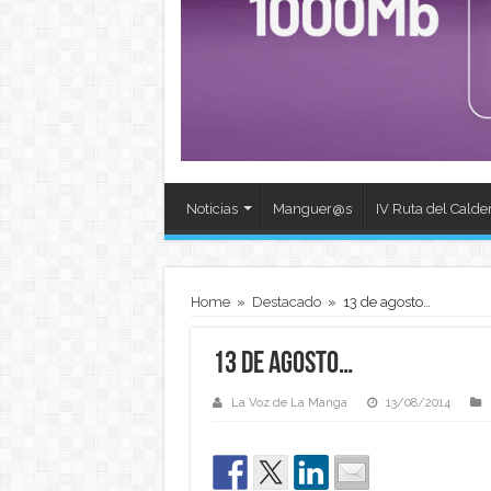
Noticias
Manguer@s
IV Ruta del Calde
Home
»
Destacado
»
13 de agosto…
13 de agosto…
La Voz de La Manga
13/08/2014