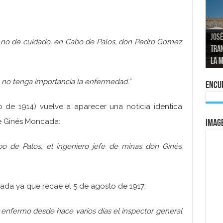
José
no de cuidado, en Cabo de Palos, don Pedro Gómez
tran
Repo
El a
Las 
La 
mom
La e
vuel
al 
 no tenga importancia la enfermedad.”
Encue
o de 1914) vuelve a aparecer una noticia idéntica
e Ginés Moncada:
IMAG
o de Palos, el ingeniero jefe de minas don Ginés
ada ya que recae el 5 de agosto de 1917:
enfermo desde hace varios días el inspector general