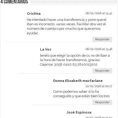
4 comentarios
Cristina
06/01/2016 at 13:42
He intentado hacer una transferencia y pone que el
iban es incorrecto, varias veces. Facilitar otra vez el
número de cuenta o por mucho que queramos
ayudar..
Responder
La Voz
06/01/2016 at 13:48
tenéis que elegir la opción de cc no de iban a
la hora de hacer transferencia, gracias.
Cajamar 3058 0410 63 2810013202
Responder
Donna Elisabeth macfarlane
10/01/2016 at 00:17
Como podemos saber si lo ha
conseguido y que están bien los tres
Responder
José Espinosa
10/01/2016 at 01:04