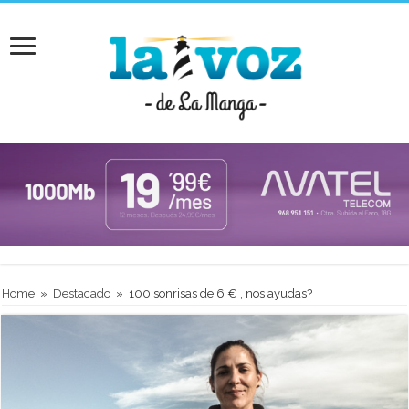
Home
»
Destacado
»
100 sonrisas de 6 € , nos ayudas?