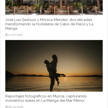
José Luis Gestoso y Mónica Méndez: dos décadas
transformando la hostelería de Cabo de Palos y La
Manga
11/07/2026
Reportajes fotográficos en Murcia: capturando
momentos reales en La Manga del Mar Menor
08/04/2026